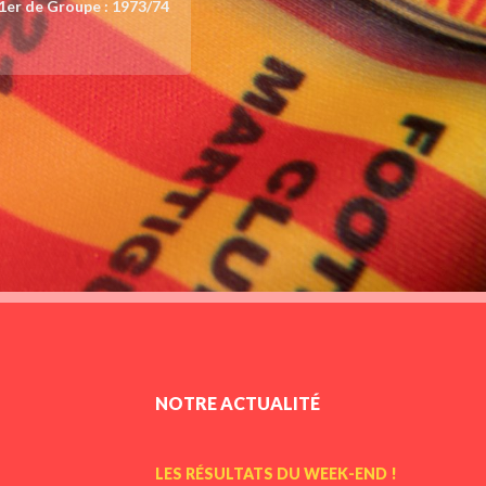
1er de Groupe : 1973/74
NOTRE ACTUALITÉ
LES RÉSULTATS DU WEEK-END !