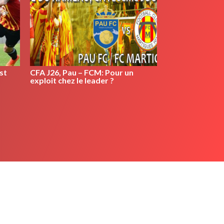
st
CFA J26, Pau – FCM: Pour un
exploit chez le leader ?