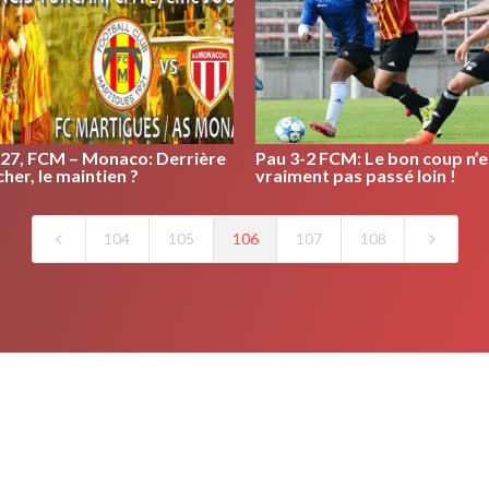
J27, FCM – Monaco: Derrière
Pau 3-2 FCM: Le bon coup n’e
cher, le maintien ?
vraiment pas passé loin !
4
5
104
105
106
107
108