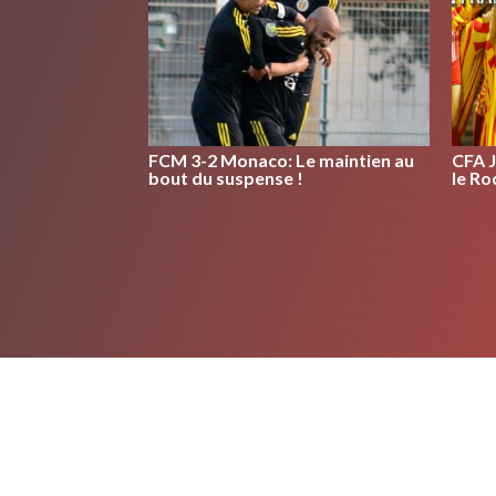
FCM 3-2 Monaco: Le maintien au
CFA 
bout du suspense !
le Ro