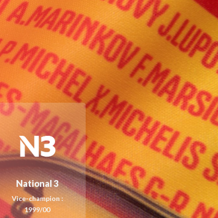
National 3
Vice-champion :
1999/00