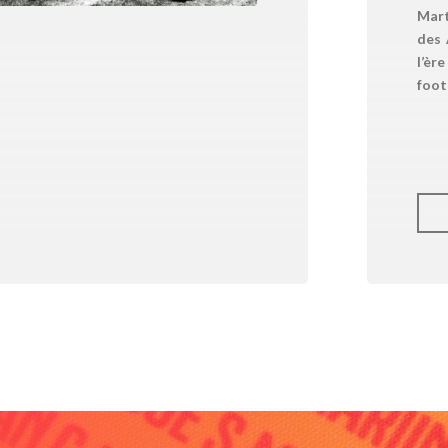
Mart
des 
l’èr
foot