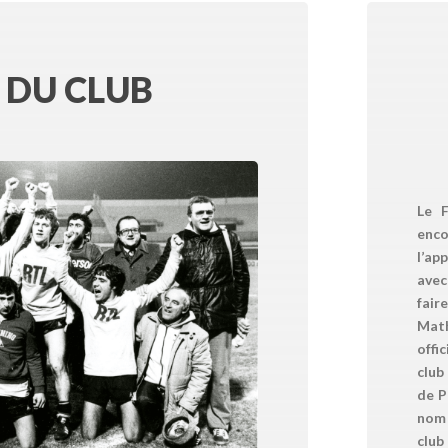
 DU CLUB
Le F
enc
l’ap
avec
fair
Mat
offi
club
de P
nom 
clu