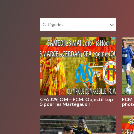
Catégories
CFA J29, OM – FCM: Objectif top
FCM 2
5 pour les Martégaux !
photo