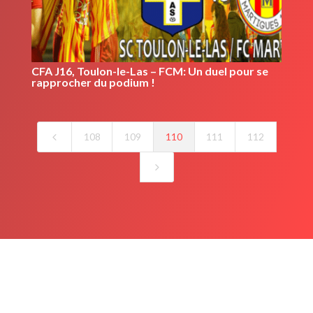
CFA J16, Toulon-le-Las – FCM: Un duel pour se
rapprocher du podium !
4
108
109
110
111
112
5