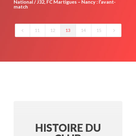
National / J32, FC Martigues – Nancy : l’avant-
match
4
5
11
12
13
14
15
HISTOIRE DU