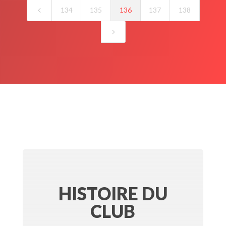
4
134
135
136
137
138
5
HISTOIRE DU
CLUB