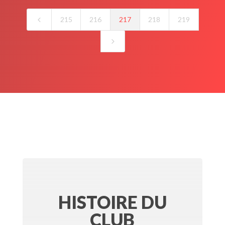
4
215
216
217
218
219
5
HISTOIRE DU
CLUB