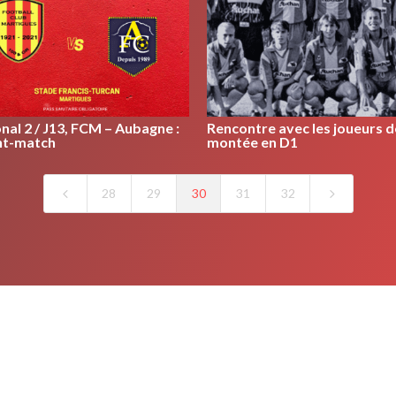
nal 2 / J13, FCM – Aubagne :
Rencontre avec les joueurs d
nt-match
montée en D1
4
5
28
29
30
31
32