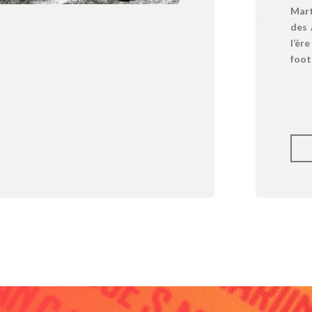
Mart
des 
l’èr
foot