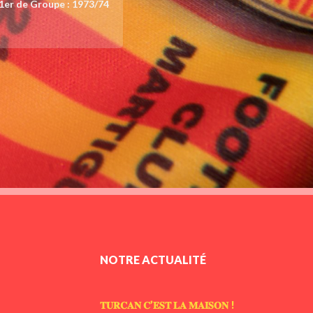
1er de Groupe : 1973/74
NOTRE ACTUALITÉ
𝐓𝐔𝐑𝐂𝐀𝐍 𝐂’𝐄𝐒𝐓 𝐋𝐀 𝐌𝐀𝐈𝐒𝐎𝐍 !