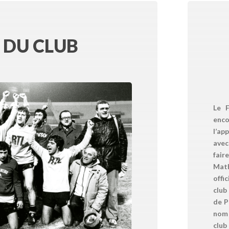
 DU CLUB
Le F
enc
l’ap
avec
fair
Mat
offi
club
de P
nom 
clu