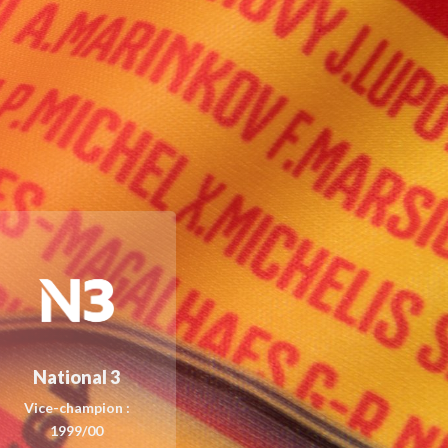
National 3
Vice-champion :
1999/00