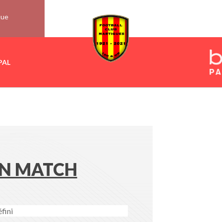
que
PAL
N MATCH
fini