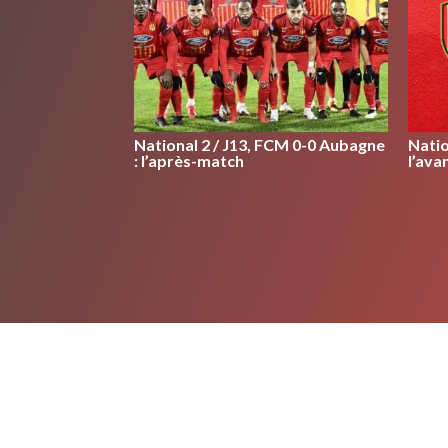
National 2 / J13, FCM 0-0 Aubagne
Natio
: l’après-match
l’ava