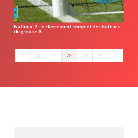
National 2 : le classement complet des buteurs
du groupe A
4
5
70
71
72
73
74