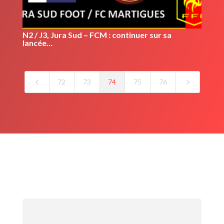
N2 / J3, Jura Sud – FCM : continuer sur sa
lancée…
4
5
72
73
74
75
76