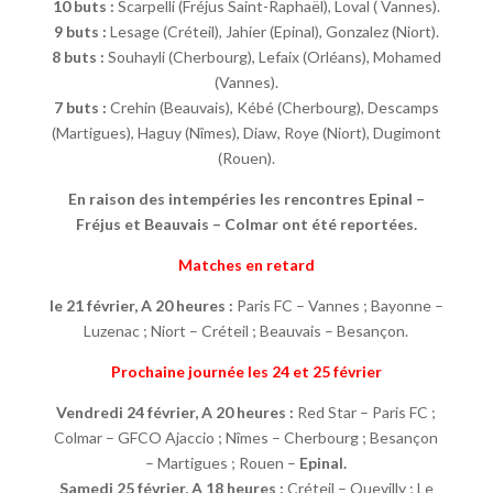
10 buts :
Scarpelli (Fréjus Saint-Raphaël), Loval ( Vannes).
9 buts :
Lesage (Créteil), Jahier (Epinal), Gonzalez (Niort).
8 buts :
Souhayli (Cherbourg), Lefaix (Orléans), Mohamed
(Vannes).
7 buts :
Crehin (Beauvais), Kébé (Cherbourg), Descamps
(Martigues), Haguy (Nîmes), Diaw, Roye (Niort), Dugimont
(Rouen).
En raison des intempéries les rencontres Epinal –
Fréjus et Beauvais – Colmar ont été reportées.
Matches en retard
le 21 février,
A 20 heures :
Paris FC – Vannes ; Bayonne –
Luzenac ; Niort – Créteil ; Beauvais – Besançon.
Prochaine journée les 24 et 25 février
Vendredi 24 février, A 20 heures :
Red Star – Paris FC ;
Colmar – GFCO Ajaccio ; Nîmes – Cherbourg ; Besançon
– Martigues ; Rouen –
Epinal.
Samedi 25 février, A 18 heures :
Créteil – Quevilly ; Le