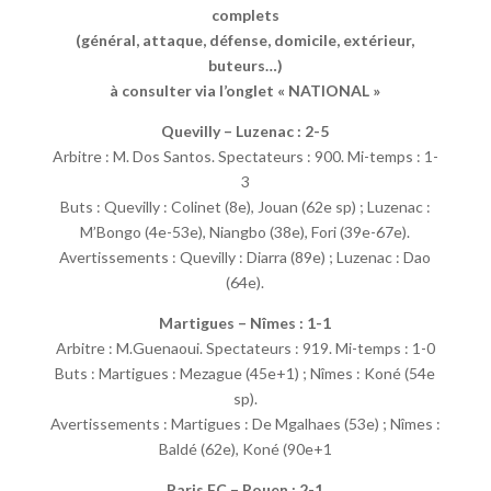
complets
(général, attaque, défense, domicile, extérieur,
buteurs…)
à consulter via l’onglet « NATIONAL »
Quevilly – Luzenac : 2-5
Arbitre : M. Dos Santos. Spectateurs : 900. Mi-temps : 1-
3
Buts : Quevilly : Colinet (8e), Jouan (62e sp) ; Luzenac :
M’Bongo (4e-53e), Niangbo (38e), Fori (39e-67e).
Avertissements : Quevilly : Diarra (89e) ; Luzenac : Dao
(64e).
Martigues – Nîmes : 1-1
Arbitre : M.Guenaoui. Spectateurs : 919. Mi-temps : 1-0
Buts : Martigues : Mezague (45e+1) ; Nîmes : Koné (54e
sp).
Avertissements : Martigues : De Mgalhaes (53e) ; Nîmes :
Baldé (62e), Koné (90e+1
Paris FC – Rouen : 2-1