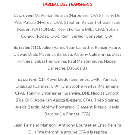
TABLEAU DES TRANSFERTS
Ils arrivent (7):
Florian Sotoca (Narbonne, CFA 2), Tony Do
Pilar Patrao (Hyères, CFA), Stéphen Vincent et Guy Tapé
(Rouen, NATIONAL), Kévin Fortuné (Albi, CFA), Yohan
Congio (Rodez, CFA), Rémi Sergio (Consolat, CFA)
ils restent (11):
Julien Vanni, Yoan Lamothe, Romain Faure,
Djawad Dridi, Maverick Barsotti, Antony Caldeirinha, Driss
Himmes, Sébastien Celina, Paul Maisonneuve, Nasser
Dainèche, Daouda Ba
ils partent (11):
Kévin Lledo (Géménos, DHR), Yannick
Chabaud (Cannes, CFA), Christophe Freitas (Marignane,
CFA), Tommy Untereiner (Granville, DH), Nicolas Enriotti
(Fos, DH), Abdelilah Aabiza (Béziers, CFA), Théo Staïner,
Alexis Bertin, Jérémy Posteraro, Clément Rigaud, Kévin
Berdier (Le Pontet, CFA)
Jean-Fernand Mangoni, Anthony Bourget et Enzo Pereira
(DH) intègreront le groupe CFA à la reprise