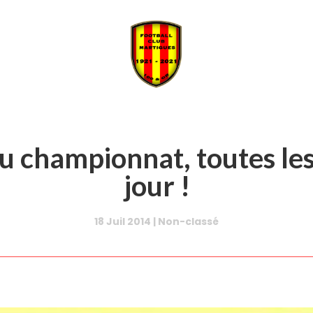
du championnat, toutes le
jour !
18 Juil 2014
|
Non-classé