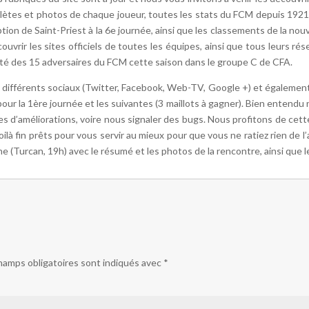
plètes et photos de chaque joueur, toutes les stats du FCM depuis 1921
tion de Saint-Priest à la 6e journée, ainsi que les classements de la no
vrir les sites officiels de toutes les équipes, ainsi que tous leurs rés
lité des 15 adversaires du FCM cette saison dans le groupe C de CFA.
 différents sociaux (Twitter, Facebook, Web-TV, Google +) et également 
ur la 1ère journée et les suivantes (3 maillots à gagner). Bien entendu n
ées d’améliorations, voire nous signaler des bugs. Nous profitons de cet
oilà fin prêts pour vous servir au mieux pour que vous ne ratiez rien de 
 (Turcan, 19h) avec le résumé et les photos de la rencontre, ainsi que l
hamps obligatoires sont indiqués avec
*