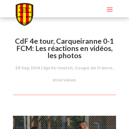
CdF 4e tour, Carqueiranne 0-1
FCM: Les réactions en vidéos,
les photos
29 Sep 2014
|
Après-match
,
Coupe de France
,
Interviews