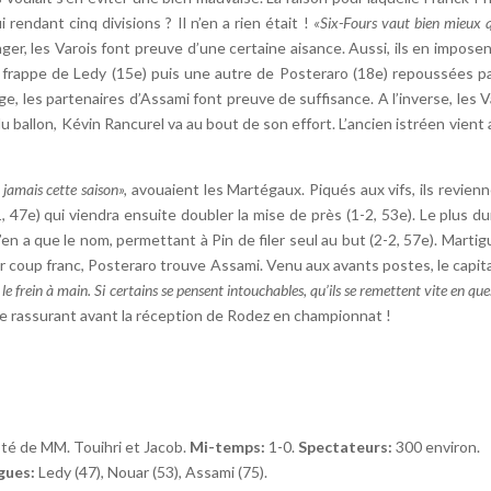
rendant cinq divisions ? Il n’en a rien était !
«Six-Fours vaut bien mieux 
ger, les Varois font preuve d’une certaine aisance. Aussi, ils en imposen
appe de Ledy (15e) puis une autre de Posteraro (18e) repoussées par 
ge, les partenaires d’Assami font preuve de suffisance. A l’inverse, les
 ballon, Kévin Rancurel va au bout de son effort. L’ancien istréen vient 
jamais cette saison»,
avouaient les Martégaux. Piqués aux vifs, ils revien
, 47e) qui viendra ensuite doubler la mise de près (1-2, 53e). Le plus 
’en a que le nom, permettant à Pin de filer seul au but (2-2, 57e). Marti
ur coup franc, Posteraro trouve Assami. Venu aux avants postes, le capi
le frein à main. Si certains se pensent intouchables, qu’ils se remettent vite en que
être rassurant avant la réception de Rodez en championnat !
té de MM. Touihri et Jacob.
Mi-temps:
1-0.
Spectateurs:
300 environ.
gues:
Ledy (47), Nouar (53), Assami (75).