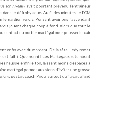
que son niveau»,
avait pourtant prévenu l’entraîneur
t dans le défi physique. Au fil des minutes, le FCM
le gardien varois. Pensant avoir pris l’ascendant
 Varois jouent chaque coup à fond. Alors que tout le
au contact du portier martégal pour pousser le cuir
nent enfin avec du mordant. De la tête, Ledy remet
dur est fait ? Que nenni ! Les Martégaux retombent
gues hausse enfin le ton, laissant moins d’espaces à
taine martégal permet aux siens d’éviter une grosse
stion»
, pestait coach Priou, surtout qu’il avait aligné