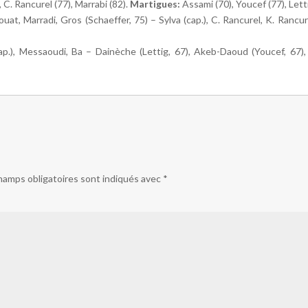
, C. Rancurel (77), Marrabi (82).
Martigues:
Assami (70), Youcef (77), Letti
at, Marradi, Gros (Schaeffer, 75) – Sylva (cap.), C. Rancurel, K. Rancure
p.), Messaoudi, Ba – Dainèche (Lettig, 67), Akeb-Daoud (Youcef, 67), P
hamps obligatoires sont indiqués avec
*