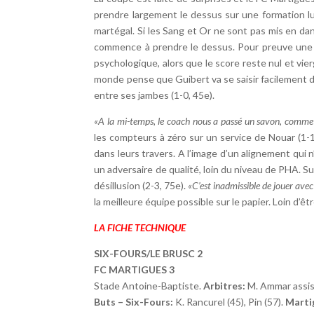
prendre largement le dessus sur une formation lui 
martégal. Si les Sang et Or ne sont pas mis en dan
commence à prendre le dessus. Pour preuve une fr
psychologique, alors que le score reste nul et vier
monde pense que Guibert va se saisir facilement du
entre ses jambes (1-0, 45e).
«A la mi-temps, le coach nous a passé un savon, comme 
les compteurs à zéro sur un service de Nouar (1-1
dans leurs travers. A l’image d’un alignement qui n
un adversaire de qualité, loin du niveau de PHA. S
désillusion (2-3, 75e).
«C’est inadmissible de jouer avec 
la meilleure équipe possible sur le papier. Loin d’
LA FICHE TECHNIQUE
SIX-FOURS/LE BRUSC 2
FC MARTIGUES 3
Stade Antoine-Baptiste.
Arbitres:
M. Ammar assis
Buts – Six-Fours:
K. Rancurel (45), Pin (57).
Marti