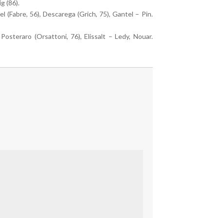
g (86).
l (Fabre, 56), Descarega (Grich, 75), Gantel – Pin.
osteraro (Orsattoni, 76), Elissalt – Ledy, Nouar.