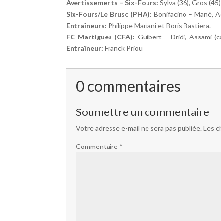
Avertissements – Six-Fours:
Sylva (36), Gros (45)
Six-Fours/Le Brusc (PHA):
Bonifacino – Mané, Aou
Entraîneurs:
Philippe Mariani et Boris Bastiera.
FC Martigues (CFA):
Guibert – Dridi, Assami (ca
Entraîneur:
Franck Priou
0 commentaires
Soumettre un commentaire
Votre adresse e-mail ne sera pas publiée.
Les c
Commentaire
*