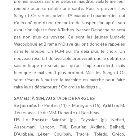
premier succès sur une pelouse maudite, voilà le meilleur
remède pour se refaire une santé. Pour y parvenir, les
Sang et Or seront privés d’Alexandre Leparmentier, qui
n’a écopé que d’une rencontre de suspension après son
expulsion injuste face à Tarbes. Nasser Dainèche ne sera
pas non plus du voyage. Ce sont les jeunes Ludovic
Wacouboué et Birame N’Diaye qui ont donc été rappelés
dans le groupe. Un FCM qui n’a déjà plus le choix. Un
nouveau résultat défavorable prouverait que le début de
saison loupé ne serait pas qu’un simple accident, mais
bien que le mal serait plus profond. Mais les Sang et Or
sont résolus à mettre la machine en marche pour faire
taire leurs détracteurs ! On croise le doigts…
SAMEDI À 18H, AU STADE DE FARGUES
5e journée.
Le Pontet (11) – Martigues (15).
Arbitre:
M.
Teulet assisté de MM. Denante et Bertheas.
US Le Pontet:
Saintot (g.), Teyssier (g.), Nehari,
Assoumani, Lançon, Tlili, Boutier, Akdimé, Belhadj,
D’Artibale, Léger, Coulibaly, Traoré, Toledo, Gréco,