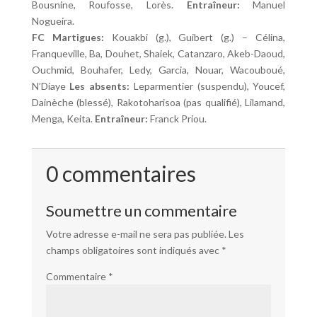
Bousnine, Roufosse, Lorès.
Entraîneur:
Manuel
Nogueira.
FC Martigues:
Kouakbi (g.), Guibert (g.) – Célina,
Franqueville, Ba, Douhet, Shaiek, Catanzaro, Akeb-Daoud,
Ouchmid, Bouhafer, Ledy, Garcia, Nouar, Wacouboué,
N’Diaye
Les absents:
Leparmentier (suspendu), Youcef,
Dainèche (blessé), Rakotoharisoa (pas qualifié), Lilamand,
Menga, Keita.
Entraîneur:
Franck Priou.
0 commentaires
Soumettre un commentaire
Votre adresse e-mail ne sera pas publiée.
Les
champs obligatoires sont indiqués avec
*
Commentaire
*