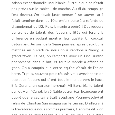
saison exceptionnelle, inoubliable. Surtout que ce n’était
pas prévu sur le tableau de marche. Au fil du temps, ça
l’est devenu. On devait juste penser à se sauver car il
fallait terminer dans les 10 premiers suite à la refonte du
championnat de D2. Puis, la magie a opéré ! Des joueurs
du cru et de talent, des joueurs prêtés qui feront la
différence en voulant montrer leur qualité. Un cocktail
détonnant. Au soir de la 3ème journée, après deux bons
matches en ouverture, nous nous rendons à Nancy, le
grand favori. Là-bas, on l’emporte avec un Eric Durand
phénoménal dans le but, et tout le monde a affiché sa
gnac. On a compris que cette équipe c’était de l’or en
barre. Et puis, souvent pour réussir, vous avez besoin de
quelques joueurs qui tirent tout le monde vers le haut.
Eric Durand, un gardien hors-pair, Ali Benarbia, le talent
pur, et Henri Canet, le véritable patron (car beaucoup ont
oublié que le capitaine était Stéphane Pounewatchy) et
relais de Christian Sarramagna sur le terrain. D’ailleurs, à
la trêve lorsque nous sommes premiers, Henri me dit, « on
est premier maintenant il va falloir que les autres