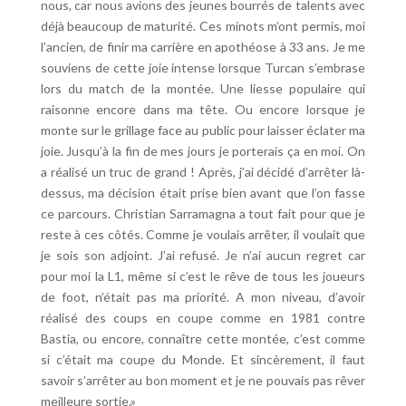
nous, car nous avions des jeunes bourrés de talents avec
déjà beaucoup de maturité. Ces minots m’ont permis, moi
l’ancien, de finir ma carrière en apothéose à 33 ans. Je me
souviens de cette joie intense lorsque Turcan s’embrase
lors du match de la montée. Une liesse populaire qui
raisonne encore dans ma tête. Ou encore lorsque je
monte sur le grillage face au public pour laisser éclater ma
joie. Jusqu’à la fin de mes jours je porterais ça en moi. On
a réalisé un truc de grand ! Après, j’ai décidé d’arrêter là-
dessus, ma décision était prise bien avant que l’on fasse
ce parcours. Christian Sarramagna a tout fait pour que je
reste à ces côtés. Comme je voulais arrêter, il voulait que
je sois son adjoint. J’ai refusé. Je n’ai aucun regret car
pour moi la L1, même si c’est le rêve de tous les joueurs
de foot, n’était pas ma priorité. A mon niveau, d’avoir
réalisé des coups en coupe comme en 1981 contre
Bastia, ou encore, connaître cette montée, c’est comme
si c’était ma coupe du Monde. Et sincèrement, il faut
savoir s’arrêter au bon moment et je ne pouvais pas rêver
meilleure sortie.»