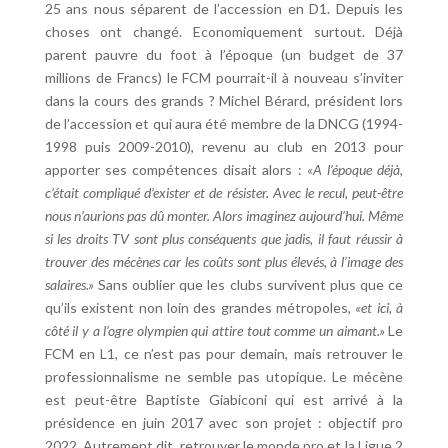
25 ans nous séparent de l’accession en D1. Depuis les
choses ont changé. Economiquement surtout. Déjà
parent pauvre du foot à l’époque (un budget de 37
millions de Francs) le FCM pourrait-il à nouveau s’inviter
dans la cours des grands ? Michel Bérard, président lors
de l’accession et qui aura été membre de la DNCG (1994-
1998 puis 2009-2010), revenu au club en 2013 pour
apporter ses compétences disait alors :
«A l’époque déjà,
c’était compliqué d’exister et de résister.
Avec le recul, peut-être
nous n’aurions pas dû monter. Alors imaginez aujourd’hui. Même
si les droits TV sont plus conséquents que jadis, il faut réussir à
trouver des mécènes car les coûts sont plus élevés, à l’image des
salaires.»
Sans oublier que les clubs survivent plus que ce
qu’ils existent non loin des grandes métropoles,
«et ici, à
côté il y a l’ogre olympien qui attire tout comme un aimant.»
Le
FCM en L1, ce n’est pas pour demain, mais retrouver le
professionnalisme ne semble pas utopique. Le mécène
est peut-être Baptiste Giabiconi qui est arrivé à la
présidence en juin 2017 avec son projet : objectif pro
2022. Autrement dit, retrouver le monde pro et la Ligue 2