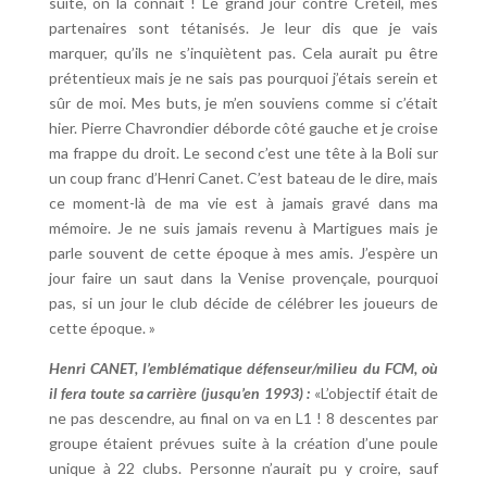
suite, on la connaît ! Le grand jour contre Créteil, mes
partenaires sont tétanisés. Je leur dis que je vais
marquer, qu’ils ne s’inquiètent pas. Cela aurait pu être
prétentieux mais je ne sais pas pourquoi j’étais serein et
sûr de moi. Mes buts, je m’en souviens comme si c’était
hier. Pierre Chavrondier déborde côté gauche et je croise
ma frappe du droit. Le second c’est une tête à la Boli sur
un coup franc d’Henri Canet. C’est bateau de le dire, mais
ce moment-là de ma vie est à jamais gravé dans ma
mémoire. Je ne suis jamais revenu à Martigues mais je
parle souvent de cette époque à mes amis. J’espère un
jour faire un saut dans la Venise provençale, pourquoi
pas, si un jour le club décide de célébrer les joueurs de
cette époque. »
Henri CANET, l’emblématique défenseur/milieu du FCM, où
il fera toute sa carrière (jusqu’en 1993) :
«L’objectif était de
ne pas descendre, au final on va en L1 ! 8 descentes par
groupe étaient prévues suite à la création d’une poule
unique à 22 clubs. Personne n’aurait pu y croire, sauf