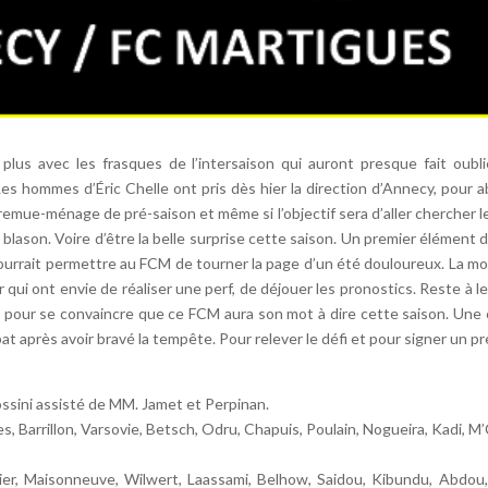
plus avec les frasques de l’intersaison qui auront presque fait oubli
Les hommes d’Éric Chelle ont pris dès hier la direction d’Annecy, pour a
 remue-ménage de pré-saison et même si l’objectif sera d’aller chercher 
 blason. Voire d’être la belle surprise cette saison. Un premier élément
ourrait permettre au FCM de tourner la page d’un été douloureux. La mot
ui ont envie de réaliser une perf, de déjouer les pronostics. Reste à le
 pour se convaincre que ce FCM aura son mot à dire cette saison. Une 
at après avoir bravé la tempête. Pour relever le défi et pour signer un pr
ssini assisté de MM. Jamet et Perpinan.
ves, Barrillon, Varsovie, Betsch, Odru, Chapuis, Poulain, Nogueira, Kadi,
tier, Maisonneuve, Wilwert, Laassami, Belhow, Saidou, Kibundu, Abdou, 