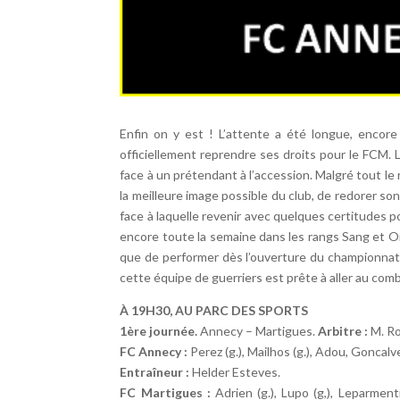
Enfin on y est ! L’attente a été longue, encore 
officiellement reprendre ses droits pour le FCM. 
face à un prétendant à l’accession. Malgré tout le
la meilleure image possible du club, de redorer son
face à laquelle revenir avec quelques certitudes p
encore toute la semaine dans les rangs Sang et Or q
que de performer dès l’ouverture du championnat
cette équipe de guerriers est prête à aller au comb
À 19H30, AU PARC DES SPORTS
1ère journée.
Annecy – Martigues.
Arbitre :
M. Ro
FC Annecy :
Perez (g.), Mailhos (g.), Adou, Goncal
Entraîneur :
Helder Esteves.
FC Martigues :
Adrien (g.), Lupo (g,), Leparmen