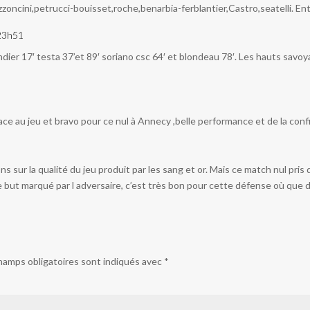
zzoncini,petrucci-bouisset,roche,benarbia-ferblantier,Castro,seatelli. En
 23h51
ier 17′ testa 37’et 89′ soriano csc 64′ et blondeau 78′. Les hauts savoyar
place au jeu et bravo pour ce nul à Annecy ,belle performance et de la conf
s sur la qualité du jeu produit par les sang et or. Mais ce match nul pri
de but marqué par l adversaire, c’est très bon pour cette défense où que 
hamps obligatoires sont indiqués avec
*