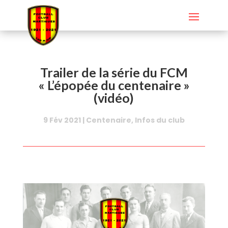
Trailer de la série du FCM
« L’épopée du centenaire »
(vidéo)
9 Fév 2021
|
Centenaire
,
Infos du club