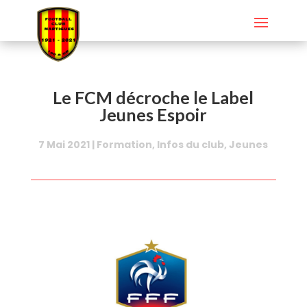
Le FCM décroche le Label
Jeunes Espoir
7 Mai 2021
|
Formation
,
Infos du club
,
Jeunes