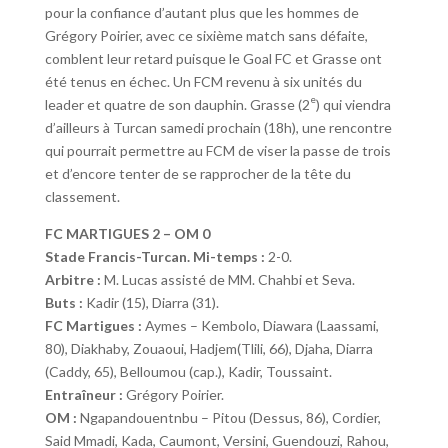
pour la confiance d’autant plus que les hommes de
Grégory Poirier, avec ce sixième match sans défaite,
comblent leur retard puisque le Goal FC et Grasse ont
été tenus en échec. Un FCM revenu à six unités du
e
leader et quatre de son dauphin. Grasse (2
) qui viendra
d’ailleurs à Turcan samedi prochain (18h), une rencontre
qui pourrait permettre au FCM de viser la passe de trois
et d’encore tenter de se rapprocher de la tête du
classement.
FC MARTIGUES 2 – OM 0
Stade Francis-Turcan. Mi-temps :
2-0.
Arbitre :
M. Lucas assisté de MM. Chahbi et Seva.
Buts :
Kadir (15), Diarra (31).
FC Martigues :
Aymes – Kembolo, Diawara (Laassami,
80), Diakhaby, Zouaoui, Hadjem(Tlili, 66), Djaha, Diarra
(Caddy, 65), Belloumou (cap.), Kadir, Toussaint.
Entraîneur :
Grégory Poirier.
OM :
Ngapandouentnbu – Pitou (Dessus, 86), Cordier,
Said Mmadi, Kada, Caumont, Versini, Guendouzi, Rahou,