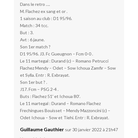
Dans le retro ….
M. Flachez ex sang et or .
1 saison au club : D1 95/96.
Match : 34 tcc.
But : 3.
Avt : 6 jaune.
Son 1er match ?
D1 95/96. J3. Fc Gueugnon – Fcm 0-0 .
Le 11 martegal : Durand (c) – Romano Petrucci
Flachez Mendy – Odet – Sow Ichoua Zamfir – Sow
et Sylla. Entr : R. Exbrayat.
Son 1er but ? .
J17. Fcm – PSG 2-4 .
Buts : Flachez 51′ et Ichoua 80′.
Le 11 martegal : Durand – Romano Flachez
Frechingues Bouisset – Mendy Mazzoncini (c) –
Odet Ichoua – Sow et Tiehi. Entr : R. Exbrayat.
Guillaume Gauthier
sur 30 janvier 2022 à 21h47