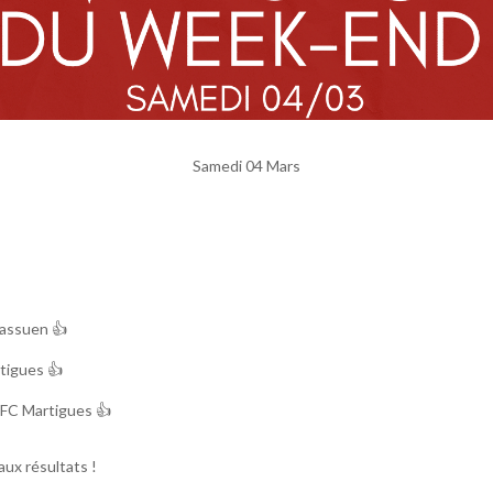
Samedi 04 Mars
Rassuen 👍
tigues 👍
 FC Martigues 👍
ux résultats !