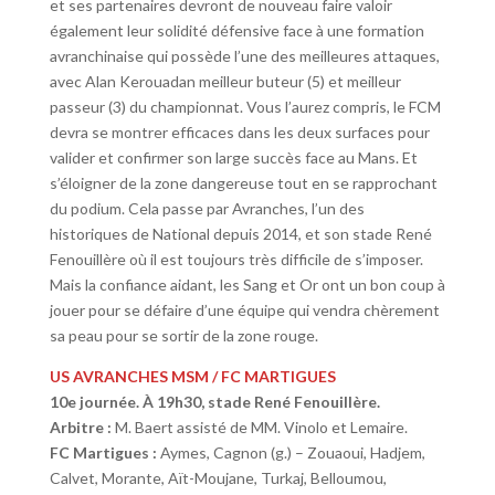
et ses partenaires devront de nouveau faire valoir
également leur solidité défensive face à une formation
avranchinaise qui possède l’une des meilleures attaques,
avec Alan Kerouadan meilleur buteur (5) et meilleur
passeur (3) du championnat. Vous l’aurez compris, le FCM
devra se montrer efficaces dans les deux surfaces pour
valider et confirmer son large succès face au Mans. Et
s’éloigner de la zone dangereuse tout en se rapprochant
du podium. Cela passe par Avranches, l’un des
historiques de National depuis 2014, et son stade René
Fenouillère où il est toujours très difficile de s’imposer.
Mais la confiance aidant, les Sang et Or ont un bon coup à
jouer pour se défaire d’une équipe qui vendra chèrement
sa peau pour se sortir de la zone rouge.
US AVRANCHES MSM / FC MARTIGUES
10e journée. À 19h30, stade René Fenouillère.
Arbitre :
M. Baert assisté de MM. Vinolo et Lemaire.
FC Martigues :
Aymes, Cagnon (g.) – Zouaoui, Hadjem,
Calvet, Morante, Aït-Moujane, Turkaj, Belloumou,