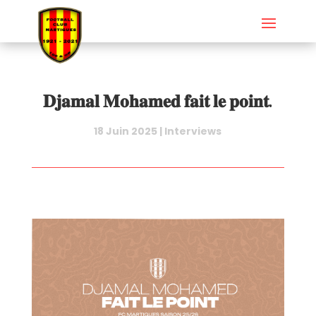
𝐃𝐣𝐚𝐦𝐚𝐥 𝐌𝐨𝐡𝐚𝐦𝐞𝐝 𝐟𝐚𝐢𝐭 𝐥𝐞 𝐩𝐨𝐢𝐧𝐭.
18 Juin 2025
|
Interviews