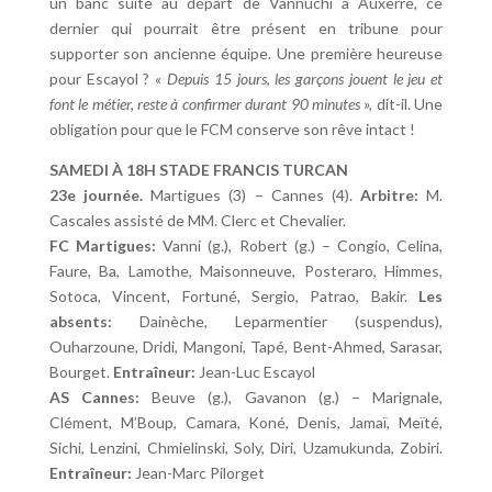
un banc suite au départ de Vannuchi à Auxerre, ce
dernier qui pourrait être présent en tribune pour
supporter son ancienne équipe. Une première heureuse
pour Escayol ?
« Depuis 15 jours, les garçons jouent le jeu et
font le métier, reste à confirmer durant 90 minutes »,
dit-il. Une
obligation pour que le FCM conserve son rêve intact !
SAMEDI À 18H STADE FRANCIS TURCAN
23e journée.
Martigues (3) – Cannes (4).
Arbitre:
M.
Cascales assisté de MM. Clerc et Chevalier.
FC Martigues:
Vanni (g.), Robert (g.) – Congio, Celina,
Faure, Ba, Lamothe, Maisonneuve, Posteraro, Himmes,
Sotoca, Vincent, Fortuné, Sergio, Patrao, Bakir.
Les
absents:
Dainèche, Leparmentier (suspendus),
Ouharzoune, Dridi, Mangoni, Tapé, Bent-Ahmed, Sarasar,
Bourget.
Entraîneur:
Jean-Luc Escayol
AS Cannes:
Beuve (g.), Gavanon (g.) – Marignale,
Clément, M’Boup, Camara, Koné, Denis, Jamaï, Meïté,
Sichi, Lenzini, Chmielinski, Soly, Diri, Uzamukunda, Zobiri.
Entraîneur:
Jean-Marc Pilorget