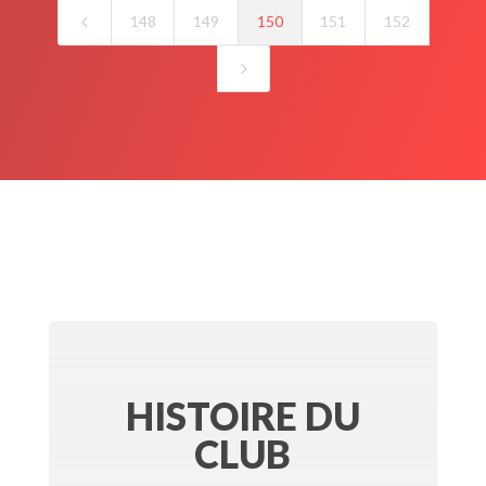
4
148
149
150
151
152
5
HISTOIRE DU
CLUB