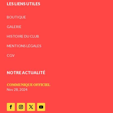
LES LIENS UTILES
BOUTIQUE
GALERIE
HISTOIRE DU CLUB
MENTIONS LÉGALES
CGV
NOTRE ACTUALITÉ
𝐂𝐎𝐌𝐌𝐔𝐍𝐈𝐐𝐔𝐄 𝐎𝐅𝐅𝐈𝐂𝐈𝐄𝐋
Nov 28, 2024