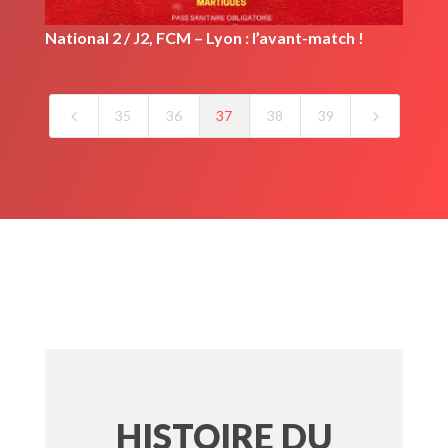
National 2 / J2, FCM – Lyon : l’avant-match !
4
5
35
36
37
38
39
HISTOIRE DU