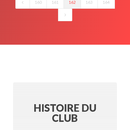
4
160
161
162
163
164
5
HISTOIRE DU
CLUB