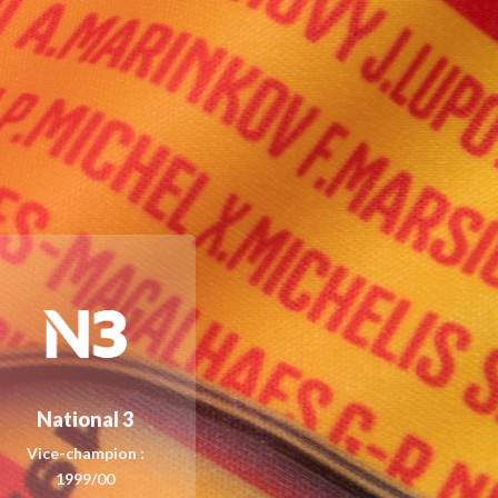
National 3
Vice-champion :
1999/00