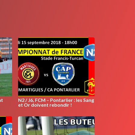
nt
N2 / J6, FCM – Pontarlier : les Sang
et Or doivent rebondir !