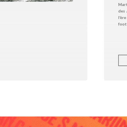
Mart
des 
l’èr
foot