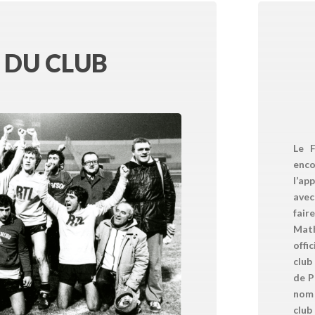
 DU CLUB
Le F
enc
l’ap
avec
fair
Mat
offi
club
de P
nom 
clu