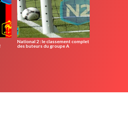
National 2 : le classement complet
!
des buteurs du groupe A