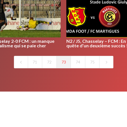
selay 2-0 FCM : un manque
N2 / J5, Chasselay – FCM : En
alisme qui se paie cher
quête d’un deuxième succès 
4
5
71
72
73
74
75