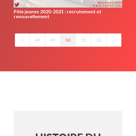
Pôle jeunes 2020-2021 : recrutement et
renouvellement
4
5
48
49
50
51
52