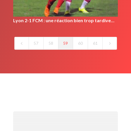
Lyon 2-1 FCM : une réaction bien trop tardive…
4
5
57
58
59
60
61